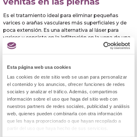
venitas en las piernas
Es el tratamiento ideal para eliminar pequeñas
varices o arañas vasculares más superficiales y de
poca extensión. Es una alternativa al láser para
varices y consiste en la infiltración en la vena de una
sustancia esclerosante, que recorrerá la vena
provocando su degeneración y finalmente
desaparición definitiva.
Esta página web usa cookies
Las cookies de este sitio web se usan para personalizar
el contenido y los anuncios, ofrecer funciones de redes
Microespuma para combatir
sociales y analizar el tráfico. Además, compartimos
información sobre el uso que haga del sitio web con
las varices
nuestros partners de redes sociales, publicidad y análisis
web, quienes pueden combinarla con otra información
Para la eliminación de varices molestas y con riesgo
que les haya proporcionado o que hayan recopilado a
de degenerar en problemas mayores, el mejor
partir del uso que haya hecho de sus servicios.
tratamiento es la Escleroterapia con Microespuma.